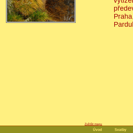
vytíže
přede
Praha,
Pardub
Zvětšit mapu
Úvod
Svatby