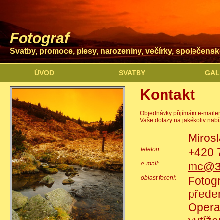
Fotograf
Svatby, promoce, plesy, narozeniny, večírky, společenské
ÚVOD
SVATBY
GAL
Kontakt
Objednávky přijímám e-mailem 
Vaše dotazy na jakékoliv nab
Mirosl
telefon:
+420 
e-mail:
mc@3d
oblast focení:
Fotogr
předem
Operat