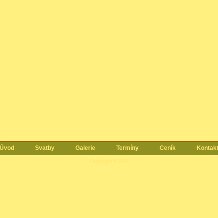
Úvod
Svatby
Galerie
Termíny
Ceník
Kontak
Copyright © 2011